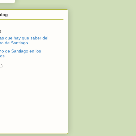
blog
)
as que hay que saber del
o de Santiago
no de Santiago en los
ios
1)