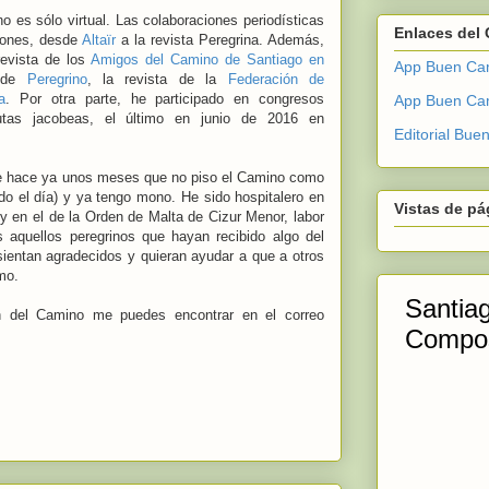
no es sólo virtual. Las colaboraciones periodísticas
Enlaces del
ciones, desde
Altaïr
a la revista Peregrina. Además,
revista de los
Amigos del Camino de Santiago en
App Buen Cam
a de
Peregrino
, la revista de la
Federación de
a
. Por otra parte, he participado en congresos
App Buen Ca
rutas jacobeas, el último en junio de 2016 en
Editorial Bu
de hace ya unos meses que no piso el Camino como
do el día) y ya tengo mono. He sido hospitalero en
Vistas de pá
y en el de la Orden de Malta de Cizur Menor, labor
aquellos peregrinos que hayan recibido algo del
ientan agradecidos y quieran ayudar a que a otros
mo.
ón del Camino me puedes encontrar en el correo