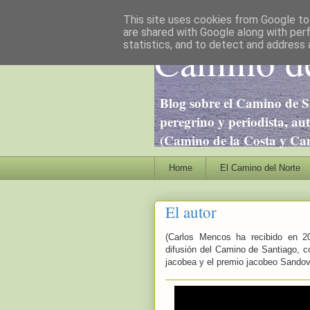
This site uses cookies from Google to 
are shared with Google along with per
Camino de
statistics, and to detect and address 
Blog sobre el Camino de S
peregrino y periodista, au
(Camino de la Costa y Cami
Home
El Camino del Norte
El autor
(Carlos Mencos ha recibido en 20
difusión del Camino de Santiago, c
jacobea y el premio jacobeo Sandov