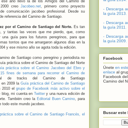
ese año llevo la de los Amigos del Camino de
o 2000 creo
Jacobeo.net
, primero como proyecto
- Descarga a
 de comunicación jacobeo profesional. Desde su
la guía 2013.
 de referencia del Camino de Santiago.
- Descarga a
vez por el Camino de Santiago del Norte.
Es tan
la guía 2011.
o, y tantas las veces que me pierdo, que, como
- Descarga a
ir una guía para los futuros peregrinos, para que
la guía 2009.
oblemas tontos que me amargaron algunos días en la
2004 y ese mismo año se agota toda la edición.
Camino de Santiago como peregrino y periodista no
Facebook
Guía práctica sobre el Camino de Santiago del Norte
Únete
en est
ía práctica sobre el Camino Jacobeo del Ebro y
enlace
al gru
o
15 fines de semana para recorrer el Camino de
Facebook del
l de tracks del Camino de Santiago
Camino del N
en 2009 la
Guía práctica del Camino de Santiago
n 2010 el
grupo de Facebook más activo sobre el
e blog, mi cuenta en
Twitter
y una nueva edición de
orte. También creo la
Editorial Buen Camino
, para
e todo este mundo jacobeo.
Buscar este 
práctica sobre el Camino de Santiago Francés, el