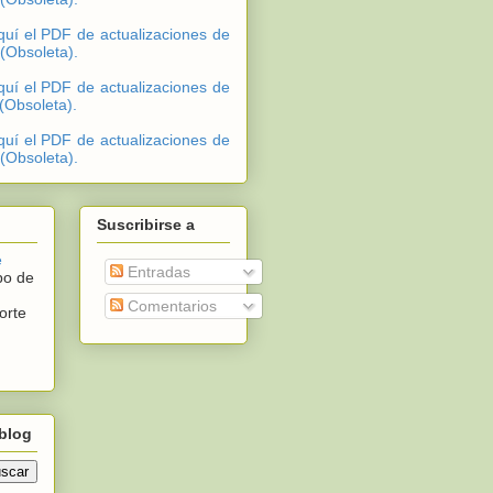
quí el PDF de actualizaciones de
 (Obsoleta).
quí el PDF de actualizaciones de
 (Obsoleta).
quí el PDF de actualizaciones de
 (Obsoleta).
Suscribirse a
e
Entradas
po de
Comentarios
orte
blog