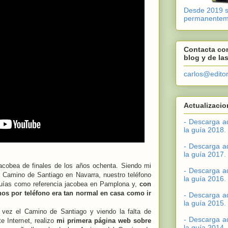
Desde 2019 si
permanentem
Contacta con
blog y de la
carlos@edito
Actualizacio
- Descarga a
la guía 2018.
- Descarga a
la guía 2017.
jacobea de finales de los años ochenta. Siendo mi
- Descarga a
l Camino de Santiago en Navarra, nuestro teléfono
la guía 2016.
 guías como referencia jacobea en Pamplona y,
con
nos por teléfono era tan normal en casa como ir
- Descarga a
la guía 2015.
ra vez el Camino de Santiago y viendo la falta de
- Descarga a
e Internet, realizo
mi primera página web sobre
la guía 2014.