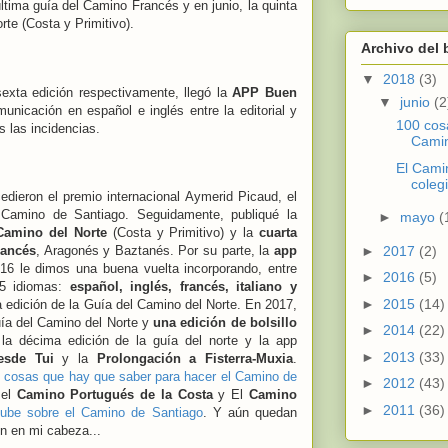
tima guía del Camino Francés y en junio, la quinta
rte (Costa y Primitivo).
Archivo del 
▼
2018
(3)
exta edición respectivamente, llegó la
APP Buen
▼
junio
(2
unicación en español e inglés entre la editorial y
100 cos
s las incidencias.
Camin
El Cami
coleg
dieron el premio internacional Aymerid Picaud, el
 Camino de Santiago. Seguidamente, publiqué la
►
mayo
(
Camino del Norte
(Costa y Primitivo) y la
cuarta
►
2017
(2)
rancés
, Aragonés y Baztanés. Por su parte, la
app
16 le dimos una buena vuelta incorporando, entre
►
2016
(5)
 5 idiomas:
español, inglés, francés, italiano y
►
2015
(14)
 edición de la Guía del Camino del Norte. En 2017,
uía del Camino del Norte y
una edición de bolsillo
►
2014
(22)
la décima edición de la guía del norte y la app
►
2013
(33)
esde Tui
y la
Prolongación a Fisterra-Muxia
.
 cosas que hay que saber para hacer el Camino de
►
2012
(43)
 el
Camino Portugués de la Costa
y El
Camino
►
2011
(36)
tube sobre el Camino de Santiago
. Y aún quedan
n en mi cabeza...