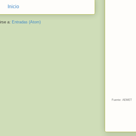
Inicio
irse a:
Entradas (Atom)