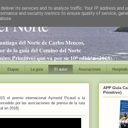
deliver its services and to analyze traffic. Your IP address and 
formance and security metrics to ensure quality of service, gen
l Norte
abuse.
antiago del Norte de Carlos Mencos,
tor de la guía del Camino del Norte
no Primitivo) que va por su 10ª edición (2018).
Etapas
La guía
El autor
Asociaciones
Hospitali
APP Guía Ca
Primitivo)
15 el premio internacional Aymerid Picaud a la
oncedido por las asociaciones de prensa de la ruta
al en 2018).