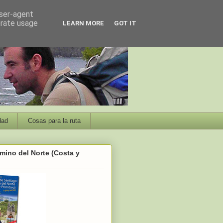
user-agent
erate usage
LEARN MORE
GOT IT
dad
Cosas para la ruta
mino del Norte (Costa y