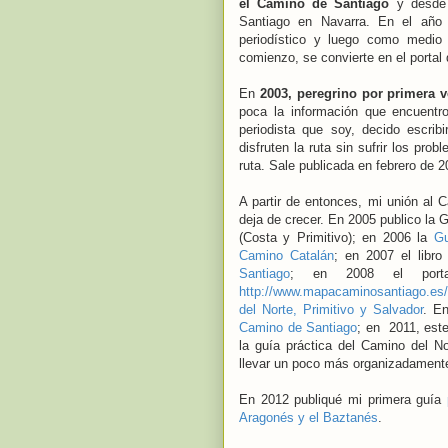
el Camino de Santiago
y desde 
Santiago en Navarra. En el añ
periodístico y luego como medio
comienzo, se convierte en el portal
En
2003, peregrino por primera 
poca la información que encuentr
periodista que soy, decido escrib
disfruten la ruta sin sufrir los pr
ruta. Sale publicada en febrero de 
A partir de entonces, mi unión al 
deja de crecer. En 2005 publico la 
(Costa y Primitivo); en 2006 la
Gu
Camino Catalán
; en 2007 el libr
Santiago
; en 2008 el porta
http://www.mapacaminosantiago.es/
del Norte, Primitivo y Salvador
. E
Camino de Santiago
; en 2011, est
la guía práctica del Camino del N
llevar un poco más organizadament
En 2012 publiqué mi primera guía
Aragonés y el Baztanés
.