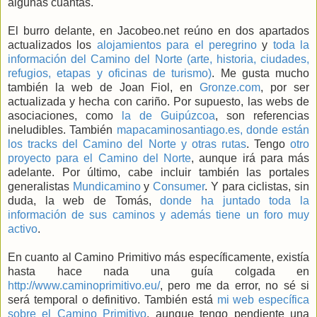
algunas cuantas.
El burro delante, en Jacobeo.net reúno en dos apartados
actualizados los
alojamientos para el peregrino
y
toda la
información del Camino del Norte (arte, historia, ciudades,
refugios, etapas y oficinas de turismo)
. Me gusta mucho
también la web de Joan Fiol, en
Gronze.com
, por ser
actualizada y hecha con cariño. Por supuesto, las webs de
asociaciones, como
la de Guipúzcoa
, son referencias
ineludibles. También
mapacaminosantiago.es, donde están
los tracks del Camino del Norte y otras rutas
. Tengo
otro
proyecto para el Camino del Norte
, aunque irá para más
adelante. Por último, cabe incluir también las portales
generalistas
Mundicamino
y
Consumer
. Y para ciclistas, sin
duda, la web de Tomás,
donde ha juntado toda la
información de sus caminos y además tiene un foro muy
activo
.
En cuanto al Camino Primitivo más específicamente, existía
hasta hace nada una guía colgada en
http://www.caminoprimitivo.eu/
, pero me da error, no sé si
será temporal o definitivo. También está
mi web específica
sobre el Camino Primitivo
, aunque tengo pendiente una