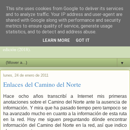
This site uses cookies from Google to deliver its services
Camino del Norte
and to analyze traffic. Your IP address and user-agent are
shared with Google along with performance and security
metrics to ensure quality of service, generate usage
Blog sobre el Camino de Santiago del Norte de Carlos Mencos,
statistics, and to detect and address abuse.
peregrino y periodista, autor de la guía del Camino del Norte
LEARN MORE
GOT IT
(Camino de la Costa y Camino Primitivo) que va por su 10ª
edición (2018).
▼
lunes, 24 de enero de 2011
Enlaces del Camino del Norte
Hace ocho años transcribí a Internet mis primeras
anotaciones sobre el Camino del Norte ante la ausencia de
información. Y mira que ha pasado tiempo pero tampoco se
ha avanzado mucho en cuanto a la información de esta ruta
en la red. Hoy me siguen preguntando dónde encontrar
información del Camino del Norte en la red, así que indico