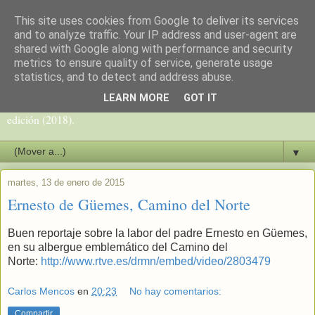
This site uses cookies from Google to deliver its services
Camino del Norte
and to analyze traffic. Your IP address and user-agent are
shared with Google along with performance and security
metrics to ensure quality of service, generate usage
Blog sobre el Camino de Santiago del Norte de Carlos Mencos,
statistics, and to detect and address abuse.
peregrino y periodista, autor de la guía del Camino del Norte
LEARN MORE
GOT IT
(Camino de la Costa y Camino Primitivo) que va por su 10ª
edición (2018).
▼
martes, 13 de enero de 2015
Ernesto de Güemes, Camino del Norte
Buen reportaje sobre la labor del padre Ernesto en Güemes,
en su albergue emblemático del Camino del
Norte:
http://www.rtve.es/drmn/embed/video/2803479
Carlos Mencos
en
20:23
No hay comentarios:
Compartir