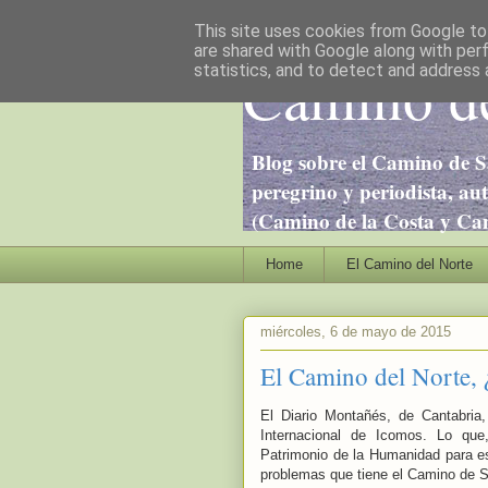
This site uses cookies from Google to 
are shared with Google along with per
Camino de
statistics, and to detect and address 
Blog sobre el Camino de S
peregrino y periodista, au
(Camino de la Costa y Cami
Home
El Camino del Norte
miércoles, 6 de mayo de 2015
El Camino del Norte,
El Diario Montañés, de Cantabria
Internacional de Icomos. Lo que,
Patrimonio de la Humanidad para es
problemas que tiene el Camino de 