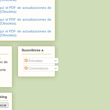
quí el PDF de actualizaciones de
 (Obsoleta).
quí el PDF de actualizaciones de
 (Obsoleta).
quí el PDF de actualizaciones de
 (Obsoleta).
Suscribirse a
e
Entradas
po de
Comentarios
orte
blog