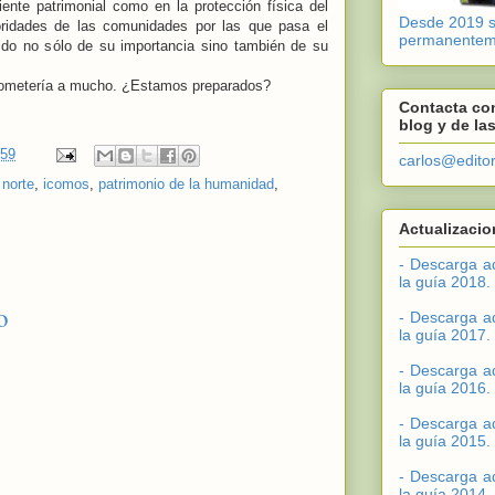
ente patrimonial como en la protección física del
Desde 2019 si
ridades de las comunidades por las que pasa el
permanentem
do no sólo de su importancia sino también de su
rometería a mucho. ¿Estamos preparados?
Contacta con
blog y de la
:59
carlos@edito
 norte
,
icomos
,
patrimonio de la humanidad
,
Actualizacio
- Descarga a
la guía 2018.
o
- Descarga a
la guía 2017.
- Descarga a
la guía 2016.
- Descarga a
la guía 2015.
- Descarga a
la guía 2014.