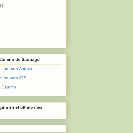
1)
 Camino de Santiago
ino para Android
mino para iOS
en Camino
gina en el último mes