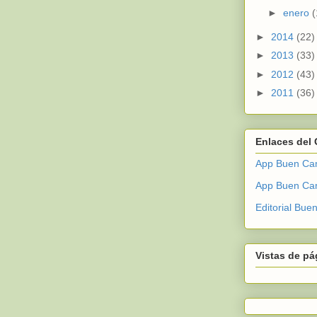
►
enero
(
►
2014
(22)
►
2013
(33)
►
2012
(43)
►
2011
(36)
Enlaces del
App Buen Cam
App Buen Ca
Editorial Bu
Vistas de pá