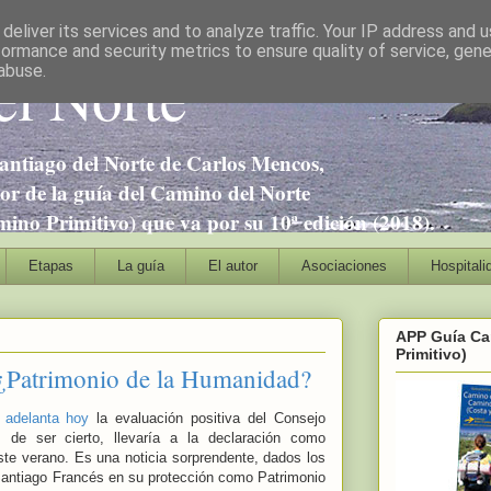
deliver its services and to analyze traffic. Your IP address and 
formance and security metrics to ensure quality of service, gen
l Norte
abuse.
antiago del Norte de Carlos Mencos,
tor de la guía del Camino del Norte
no Primitivo) que va por su 10ª edición (2018).
Etapas
La guía
El autor
Asociaciones
Hospitali
APP Guía Ca
Primitivo)
 ¿Patrimonio de la Humanidad?
,
adelanta hoy
la evaluación positiva del Consejo
 de ser cierto, llevaría a la declaración como
te verano. Es una noticia sorprendente, dados los
Santiago Francés en su protección como Patrimonio