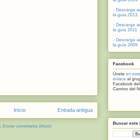
- Descarga a
la guía 2013.
- Descarga a
la guía 2011.
- Descarga a
la guía 2009.
Facebook
Únete
en est
enlace
al gru
Facebook del
Camino del N
Inicio
Entrada antigua
Buscar este 
a:
Enviar comentarios (Atom)