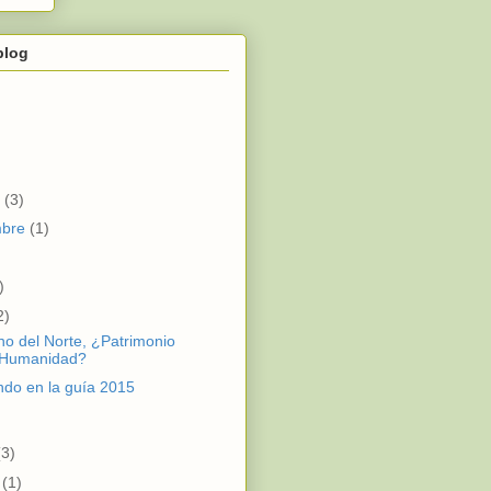
blog
e
(3)
mbre
(1)
)
2)
no del Norte, ¿Patrimonio
 Humanidad?
ndo en la guía 2015
)
(3)
o
(1)