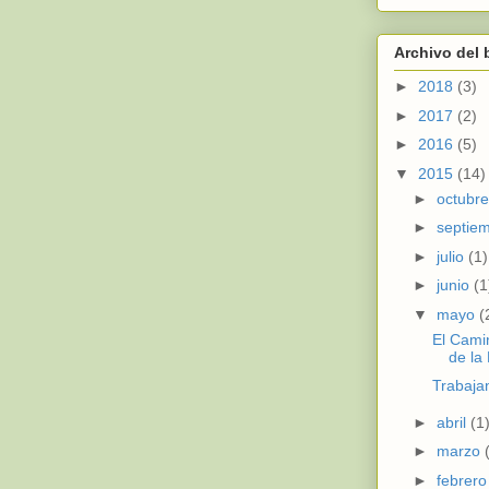
Archivo del 
►
2018
(3)
►
2017
(2)
►
2016
(5)
▼
2015
(14)
►
octubr
►
septie
►
julio
(1)
►
junio
(1
▼
mayo
(
El Cami
de la
Trabaja
►
abril
(1
►
marzo
►
febrer