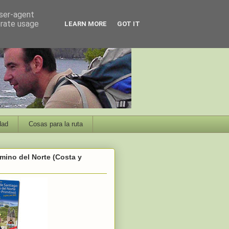
user-agent
erate usage
LEARN MORE
GOT IT
dad
Cosas para la ruta
mino del Norte (Costa y