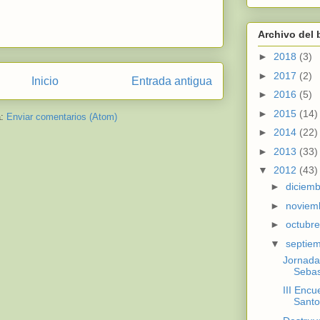
Archivo del 
►
2018
(3)
►
2017
(2)
Inicio
Entrada antigua
►
2016
(5)
►
2015
(14)
a:
Enviar comentarios (Atom)
►
2014
(22)
►
2013
(33)
▼
2012
(43)
►
diciem
►
noviem
►
octubr
▼
septie
Jornada
Sebas
III Encu
Santo 