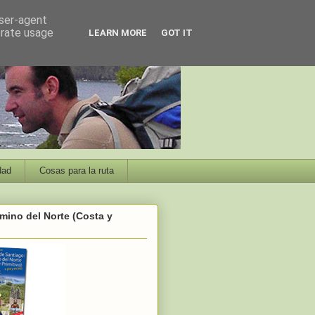
user-agent
erate usage
LEARN MORE
GOT IT
dad
Cosas para la ruta
mino del Norte (Costa y