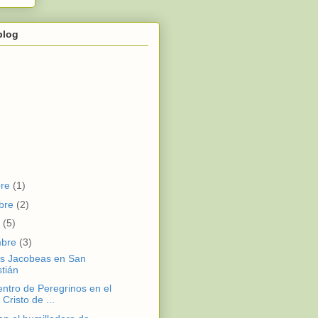
blog
bre
(1)
bre
(2)
e
(5)
mbre
(3)
s Jacobeas en San
tián
entro de Peregrinos en el
Cristo de ...