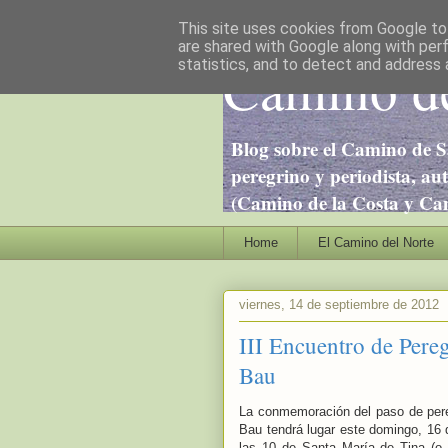
This site uses cookies from Google to 
are shared with Google along with per
Camino de
statistics, and to detect and address 
Blog sobre el Camino de S
peregrino y periodista, au
(Camino de la Costa y Cami
Home
El Camino del Norte
viernes, 14 de septiembre de 2012
III Encuentro de Pereg
Bau
La conmemoración del paso de pereg
Bau tendrá lugar este domingo, 16 d
las 10 de Santa María de Tina (o a