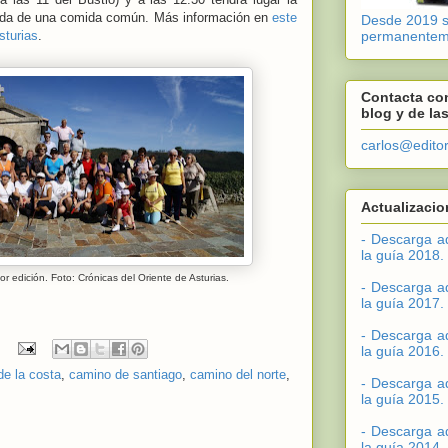
uida de una comida común. Más información en
este
Desde 2019 si
sturias
.
permanentem
Contacta con
blog y de la
carlos@edito
Actualizacio
- Descarga a
la guía 2018.
r edición. Foto: Crónicas del Oriente de Asturias.
- Descarga a
la guía 2017.
- Descarga a
la guía 2016.
e la costa
,
camino de santiago
,
camino del norte
,
- Descarga a
la guía 2015.
- Descarga a
la guía 2014.