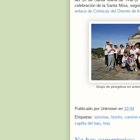
celebración de la Santa Misa, seg
enlace de Crónicas del Oriente de A
Grupo de peregrinos en anterio
Publicado por
Unknown
en
10:44
Etiquetas:
asturias
,
bustio
,
camino d
capilla del bau
,
tina
No hay comentarios: