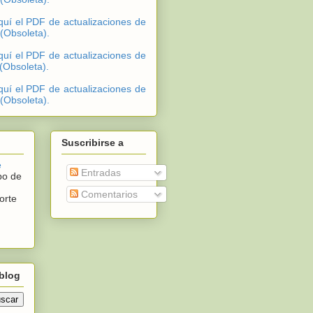
quí el PDF de actualizaciones de
 (Obsoleta).
quí el PDF de actualizaciones de
 (Obsoleta).
quí el PDF de actualizaciones de
 (Obsoleta).
Suscribirse a
e
Entradas
po de
Comentarios
orte
blog