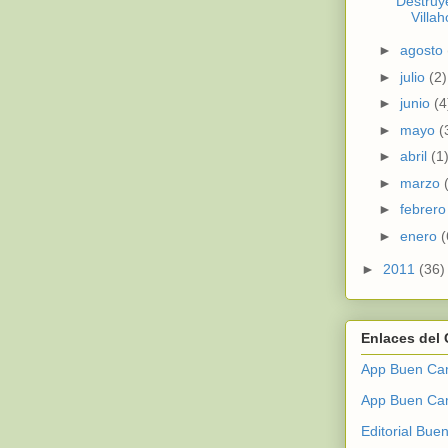
Destruy
Villa
►
agosto
►
julio
(2)
►
junio
(4
►
mayo
(
►
abril
(1
►
marzo
►
febrer
►
enero
(
►
2011
(36)
Enlaces del
App Buen Cam
App Buen Ca
Editorial Bu