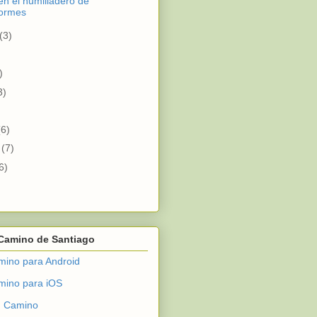
en el humilladero de
hormes
(3)
)
3)
)
(6)
o
(7)
6)
 Camino de Santiago
ino para Android
mino para iOS
en Camino