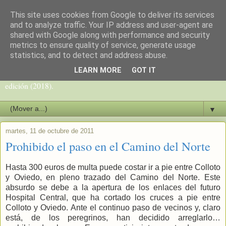
This site uses cookies from Google to deliver its services
Camino del Norte
and to analyze traffic. Your IP address and user-agent are
shared with Google along with performance and security
metrics to ensure quality of service, generate usage
Blog sobre el Camino de Santiago del Norte de Carlos Mencos,
statistics, and to detect and address abuse.
peregrino y periodista, autor de la guía del Camino del Norte
LEARN MORE
GOT IT
(Camino de la Costa y Camino Primitivo) que va por su 10ª
edición (2018).
▼
martes, 11 de octubre de 2011
Prohibido el paso en el Camino del Norte
Hasta 300 euros de multa puede costar ir a pie entre Colloto
y Oviedo, en pleno trazado del Camino del Norte. Este
absurdo se debe a la apertura de los enlaces del futuro
Hospital Central, que ha cortado los cruces a pie entre
Colloto y Oviedo. Ante el continuo paso de vecinos y, claro
está, de los peregrinos, han decidido arreglarlo…